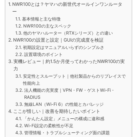
NWR100とは？ヤマハの新世代オールインワンルータ
ー
基本情報と主な特徴
NWR100の主なスペック
他のヤマハルーター（RTXシリーズ）との違い
NWR100の設置と設定｜GUIの完成度を検証
初期設定はマニュアルいらずのシンプルさ
設置環境のポイント
実機レビュー｜約1.5か月使ってわかったNWR100の実
力
安定性とスループット｜他社製品からのリプレイスで
性能向上
法人機能の充実度｜VPN・FW・ゲストWi-Fi・
RADIUS
無線LAN（Wi-Fi 6）の性能とカバレッジ
ここが惜しい｜改善を期待したいポイント
「かんたん設定」メニューの構成に違和感
Wi-Fi設定の柔軟性が不足
管理情報・トラブルシューティング面の課題