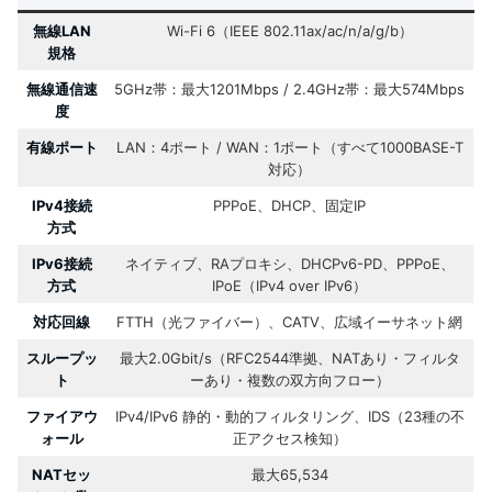
無線LAN
Wi-Fi 6（IEEE 802.11ax/ac/n/a/g/b）
規格
無線通信速
5GHz帯：最大1201Mbps / 2.4GHz帯：最大574Mbps
度
有線ポート
LAN：4ポート / WAN：1ポート（すべて1000BASE-T
対応）
IPv4接続
PPPoE、DHCP、固定IP
方式
IPv6接続
ネイティブ、RAプロキシ、DHCPv6-PD、PPPoE、
方式
IPoE（IPv4 over IPv6）
対応回線
FTTH（光ファイバー）、CATV、広域イーサネット網
スループッ
最大2.0Gbit/s（RFC2544準拠、NATあり・フィルタ
ト
ーあり・複数の双方向フロー）
ファイアウ
IPv4/IPv6 静的・動的フィルタリング、IDS（23種の不
ォール
正アクセス検知）
NATセッ
最大65,534