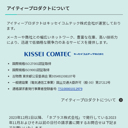
アイティープロダクトについて
アイティープロダクトはキッセイコムテック株式会社が運営しており
ます。
メーカーや商社との幅広いネットワーク、豊富な在庫、高い技術力
により、迅速で低価格な競争力のあるサービスを提供します。
国際規格ISO27001認証取得
国際規格ISO9001認証取得
古物商 東京都公安委員会 第305491308107号
一般建設業（電気通信工事業）国土交通大臣許可（般-30）第27212号
適格請求書発行事業者登録番号:
T5100001012979
アイティープロダクトについて
2023年12月1日以降、「ネプラス株式会社」で発行している
2023
年11月およびそれ以前の日付の請求書に関する
お問合せは下記ま
でお願いいたします。