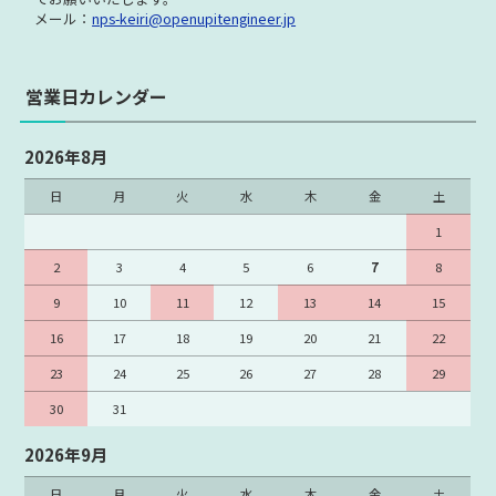
メール：
nps-keiri@openupitengineer.jp
営業日カレンダー
2026年8月
日
月
火
水
木
金
土
1
2
3
4
5
6
7
8
9
10
11
12
13
14
15
16
17
18
19
20
21
22
23
24
25
26
27
28
29
30
31
2026年9月
日
月
火
水
木
金
土