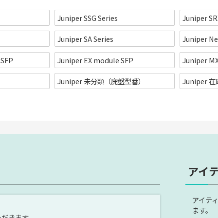
Juniper SSG Series
Juniper SR
Juniper SA Series
Juniper N
 SFP
Juniper EX module SFP
Juniper M
Juniper 未分類（廃盤型番）
Juniper
アイ
アイテ
ます。
ただきます。