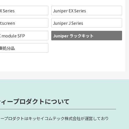
X Series
Juniper EX Series
etscreen
Juniper J Series
X module SFP
Juniper ラックキット
 在庫処分品
ティープロダクトについて
ィープロダクトはキッセイコムテック株式会社が運営しており