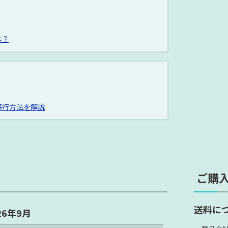
は？
への移行方法を解説
ご購
送料に
26年9月