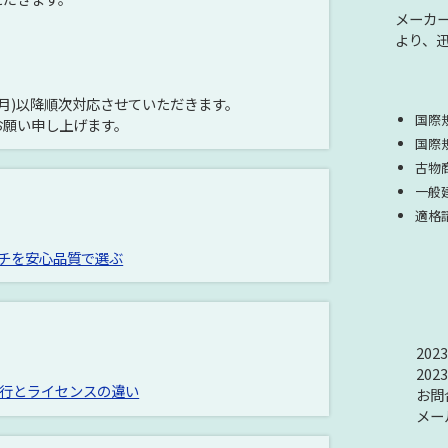
メーカ
より、
(月)以降順次対応させていただきます。
国際規
お願い申し上げます。
国際規
古物商
一般
適格
ッチを安心品質で選ぶ
20
20
Aへの移行とライセンスの違い
お問
メー