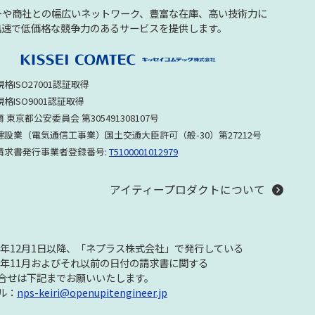
ーや商社との幅広いネットワーク、豊富な在庫、高い技術力に
迅速で低価格な競争力のあるサービスを提供します。
格ISO27001認証取得
格ISO9001認証取得
 東京都公安委員会 第305491308107号
建設業（電気通信工事業）国土交通大臣許可（般-30）第27212号
請求書発行事業者登録番号:
T5100001012979
アイティープロダクトについて
23年12月1日以降、「ネプラス株式会社」で発行している
23年11月およびそれ以前の日付の請求書に関する
合せは下記までお願いいたします。
ル：
nps-keiri@openupitengineer.jp