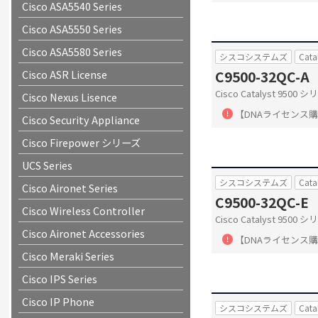
Cisco ASA5540 Series
Cisco ASA5550 Series
Cisco ASA5580 Series
シスコシステムズ
Cata
Cisco ASR License
C9500-32QC-A
Cisco Catalyst 950
Cisco Nexus Lisence
【DNAライセンス
Cisco Security Appliance
Cisco Firepower シリーズ
UCS Series
シスコシステムズ
Cata
Cisco Aironet Series
C9500-32QC-E
Cisco Wireless Controller
Cisco Catalyst 9500
Cisco Aironet Accessories
【DNAライセンス
Cisco Meraki Series
Cisco IPS Series
Cisco IP Phone
シスコシステムズ
Cata