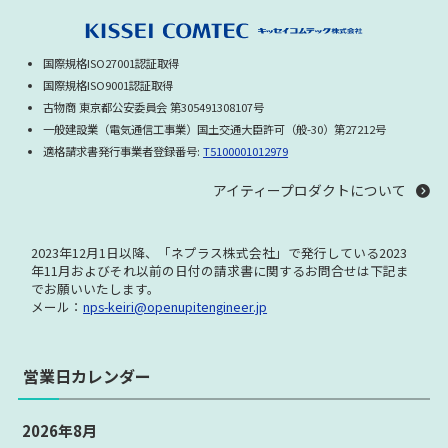
国際規格ISO27001認証取得
国際規格ISO9001認証取得
古物商 東京都公安委員会 第305491308107号
一般建設業（電気通信工事業）国土交通大臣許可（般-30）第27212号
適格請求書発行事業者登録番号:
T5100001012979
アイティープロダクトについて
2023年12月1日以降、「ネプラス株式会社」で発行している
2023
年11月およびそれ以前の日付の請求書に関する
お問合せは下記ま
でお願いいたします。
メール：
nps-keiri@openupitengineer.jp
営業日カレンダー
2026年8月