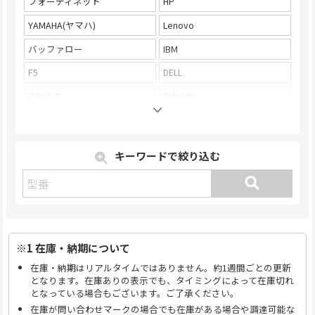
フォーティネット
HP
YAMAHA(ヤマハ)
Lenovo
バッファロー
IBM
F5
DELL
ORACLE
PaloAlto
Microsoft
NETGEAR
NOKIA-Alcatel
Infoblox
キーワードで絞り込む
ARISTA
A10
APRESIA
Alaxala
Quanta
Edge-corE
Ruckus
Polycom
※1 在庫・納期について
BlueCoat
NEC
在庫・納期はリアルタイムではありません。約1週間ごとの更新
となります。在庫ありの表示でも、タイミングによって在庫切れ
富士通
Centrecom
となっている場合もございます。ご了承ください。
在庫が問い合わせマークの場合でも在庫がある場合や調達可能な
その他メーカー