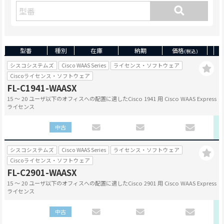
APRESIA
Alaxala
Quanta
Edge-corE
Ruckus
Polycom
型番
種別
在庫
納期
価格
(税込)
シスコシステムズ
Cisco WAAS Series
ライセンス・ソフトウェア
BlueCoat
NEC
Ciscoライセンス・ソフトウェア
富士通
Centrecom
FL-C1941-WAASX
15 〜 20 ユーザ以下のオフィスへの配置に適したCisco 1941 用 Cisco WAAS Express
その他メーカー
ライセンス
中古
シスコシステムズ
Cisco WAAS Series
ライセンス・ソフトウェア
Ciscoライセンス・ソフトウェア
FL-C2901-WAASX
15 〜 20 ユーザ以下のオフィスへの配置に適したCisco 2901 用 Cisco WAAS Express
ライセンス
中古