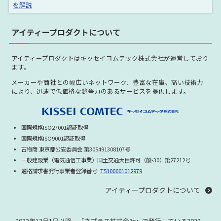
を解説
アイティープロダクトについて
アイティープロダクトはキッセイコムテック株式会社が運営しており
ます。
メーカーや商社との幅広いネットワーク、豊富な在庫、高い技術力
により、迅速で低価格な競争力のあるサービスを提供します。
国際規格ISO27001認証取得
国際規格ISO9001認証取得
古物商 東京都公安委員会 第305491308107号
一般建設業（電気通信工事業）国土交通大臣許可（般-30）第27212号
適格請求書発行事業者登録番号:
T5100001012979
アイティープロダクトについて
2023年12月1日以降、「ネプラス株式会社」で発行している
2023