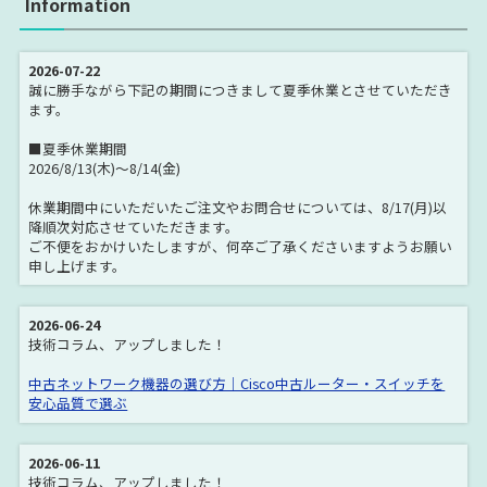
Information
Cisco ISR 800 Series
Cisco ISR1800 Series
Cisco ISR1900 Series
Cisco ISR2800 Series
2026-07-22
誠に勝手ながら下記の期間につきまして夏季休業とさせていただき
Cisco ISR2900 Series
Cisco ISR3800 Series
ます。
Cisco ISR3900 Series
Cisco ISR 4000 Series
■夏季休業期間
2026/8/13(木)～8/14(金)
Cisco ISR800M Series
Cisco ISR 1100 Series
休業期間中にいただいたご注文やお問合せについては、8/17(月)以
Cisco ISR 900 Series
Cisco 7200 Series
降順次対応させていただきます。
ご不便をおかけいたしますが、何卒ご了承くださいますようお願い
Cisco 7300 Series
Cisco 7600 Series
申し上げます。
Catalyst 2960 Series
Catalyst 2960LAN Lite
Catalyst 2960LAN Base
Catalyst 2960S Series
2026-06-24
技術コラム、アップしました！
Catalyst 2960C Series
Catalyst 2960-Plus Series
中古ネットワーク機器の選び方｜Cisco中古ルーター・スイッチを
Catalyst 2960-SF Series
Catalyst 2960X Series
安心品質で選ぶ
Catalyst 2960CX Series
Catalyst 2960L Series
2026-06-11
Catalyst 2970 Series
Catalyst 3560 Series
技術コラム、アップしました！