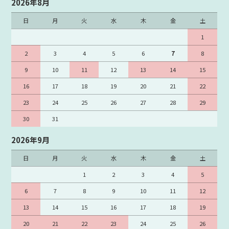
2026年8月
Cisco ライセンス
Cisco ルータモジュール
日
月
火
水
木
金
土
Cisco スイッチモジュール
Cisco SFP
1
Cisco ケーブル
Cisco 電源ケーブル
2
3
4
5
6
7
8
Cisco 増設メモリ
Cisco ACアダプター
9
10
11
12
13
14
15
Cisco ラックマウントキット
Cisco ブランクパネル
16
17
18
19
20
21
22
Cisco その他
Cisco 未分類（廃盤型番）
23
24
25
26
27
28
29
Cisco 在庫処分品
30
31
2026年9月
日
月
火
水
木
金
土
1
2
3
4
5
6
7
8
9
10
11
12
13
14
15
16
17
18
19
20
21
22
23
24
25
26