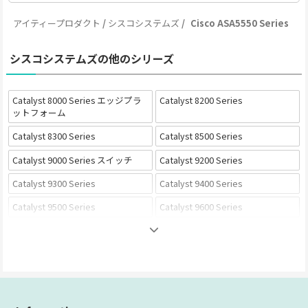
アイティープロダクト
シスコシステムズ
Cisco ASA5550 Series
シスコシステムズの他のシリーズ
Catalyst 8000 Series エッジプラ
Catalyst 8200 Series
ットフォーム
Catalyst 8300 Series
Catalyst 8500 Series
Catalyst 9000 Series スイッチ
Catalyst 9200 Series
Catalyst 9300 Series
Catalyst 9400 Series
Catalyst 9500 Series
Catalyst 9600 Series
Catalyst 1000 Series
Catalyst 1200 Series
Catalyst 1300 Series
Catalyst 9000 Series ワイヤレス
Catalyst 9100 Series
Catalyst 9800 Series
Cisco Nexus Series
Cisco サービス統合型ルータ (ISR)