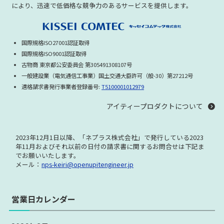
により、迅速で低価格な競争力のあるサービスを提供します。
Cisco ASA5500X Series
Cisco ASA5505 Series
Cisco ASA5506 Series
Cisco ASA5508 Series
国際規格ISO27001認証取得
Cisco ASA5510 Series
Cisco ASA5520 Series
国際規格ISO9001認証取得
Cisco ASA5540 Series
Cisco ASA5550 Series
古物商 東京都公安委員会 第305491308107号
一般建設業（電気通信工事業）国土交通大臣許可（般-30）第27212号
Cisco ASA5580 Series
Cisco ASR License
適格請求書発行事業者登録番号:
T5100001012979
Cisco Nexus Lisence
Cisco Security Appliance
アイティープロダクトについて
Cisco Firepower シリーズ
UCS Series
Cisco Aironet Series
Cisco Wireless Controller
2023年12月1日以降、「ネプラス株式会社」で発行している
2023
年11月およびそれ以前の日付の請求書に関する
お問合せは下記ま
Cisco Aironet Accessories
Cisco Meraki Series
でお願いいたします。
Cisco IPS Series
Cisco IP Phone
メール：
nps-keiri@openupitengineer.jp
Cisco IP Phone Accessories
Cisco IP Phone License
営業日カレンダー
Cisco 音声メモリ
Cisco UC bundle Series
Cisco NAC Series
Cisco WAAS Series