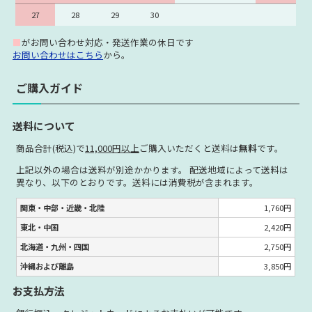
27
28
29
30
■
がお問い合わせ対応・発送作業の休日です
お問い合わせはこちら
から。
ご購入ガイド
送料について
商品合計(税込)で
11,000円以上
ご購入いただくと送料は
無料
です。
上記以外の場合は送料が別途かかります。 配送地域によって送料は
異なり、以下のとおりです。送料には消費税が含まれます。
関東・中部・近畿・北陸
1,760円
東北・中国
2,420円
北海道・九州・四国
2,750円
沖縄および離島
3,850円
お支払方法