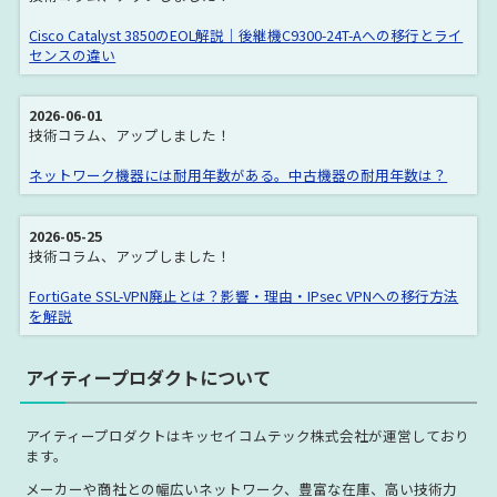
Catalyst 3560X Series
Catalyst 3560V2 Series
Cisco Catalyst 3850のEOL解説｜後継機C9300-24T-Aへの移行とライ
センスの違い
Catalyst 3560E Series
Catalyst 3560C Series
Catalyst 3560CX Series
Catalyst 3650 Series
2026-06-01
技術コラム、アップしました！
Catalyst 3750 Series
Catalyst 3750X Series
ネットワーク機器には耐用年数がある。中古機器の耐用年数は？
Catalyst 3750V2 Series
Catalyst 3750E Series
Catalyst 3750G Series
Catalyst 3850 Series
2026-05-25
Cisco IE3000 Series
Catalyst 4500E Series
技術コラム、アップしました！
Catalyst 4500E Module
Catalyst 4500X Series
FortiGate SSL-VPN廃止とは？影響・理由・IPsec VPNへの移行方法
を解説
Catalyst 4900 Series
Catalyst 6500E Series
Catalyst 6500E Module
Catalyst 6800 Series
アイティープロダクトについて
Cisco ASR Series
Cisco ASR 1000 シリーズ
アイティープロダクトはキッセイコムテック株式会社が運営しており
Cisco ASR 9000 シリーズ
Cisco ASR Module
ます。
Cisco ASR Processor
Cisco ASA 5500 Series
メーカーや商社との幅広いネットワーク、豊富な在庫、高い技術力