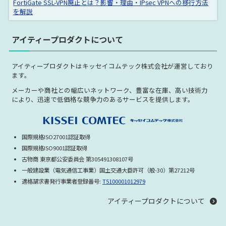
FortiGate SSL-VPN廃止とは？影響・理由・IPsec VPNへの移行方法
を解説
アイティープロダクトについて
アイティープロダクトはキッセイコムテック株式会社が運営しており
ます。
メーカーや商社との幅広いネットワーク、豊富な在庫、高い技術力
により、迅速で低価格な競争力のあるサービスを提供します。
国際規格ISO27001認証取得
国際規格ISO9001認証取得
古物商 東京都公安委員会 第305491308107号
一般建設業（電気通信工事業）国土交通大臣許可（般-30）第27212号
適格請求書発行事業者登録番号:
T5100001012979
アイティープロダクトについて