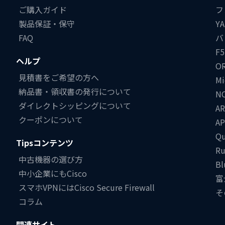
ご購入ガイド
フ
製品保証・保守
Y
FAQ
バ
F5
ヘルプ
O
見積書をご希望の方へ
Mi
納品書・領収書の発行について
NO
ダイレクトシッピングについて
AR
クーポンについて
AP
Qu
Tipsコンテンツ
Ru
中古機器の選び方
Bl
中小企業にもCisco
富
スマホVPNにはCisco Secure Firewall
そ
コラム
関連サイト