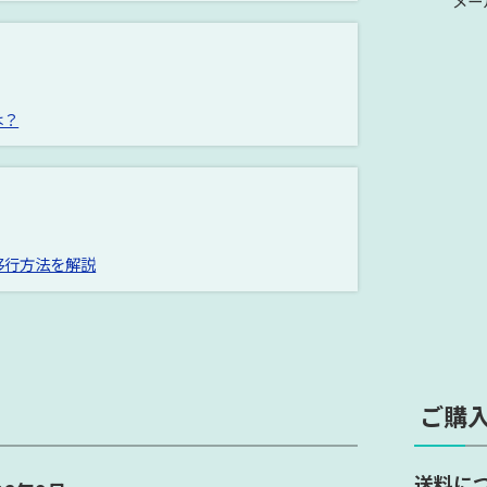
メー
は？
への移行方法を解説
ご購
送料に