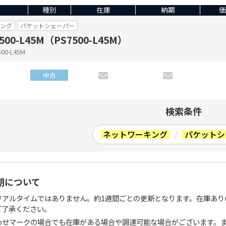
種別
在庫
納期
価
キング
パケットシェーパー
7500-L45M（PS7500-L45M）
0-L45M
中古
検索条件
ネットワーキング
/
パケットシ
期について
リアルタイムではありません。約1週間ごとの更新となります。在庫あり
ご了承ください。
わせマークの場合でも在庫がある場合や調達可能な場合がございます。