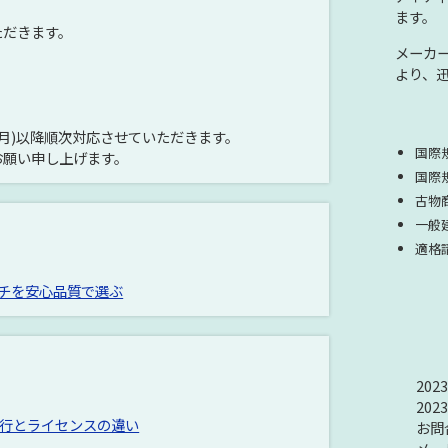
ます。
ただきます。
メーカ
より、
(月)以降順次対応させていただきます。
国際規
お願い申し上げます。
国際規
古物商
一般
適格
ッチを安心品質で選ぶ
20
20
Aへの移行とライセンスの違い
お問