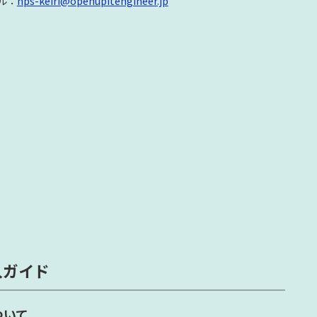
ル：
nps-keiri@openupitengineer.jp
入ガイド
ついて