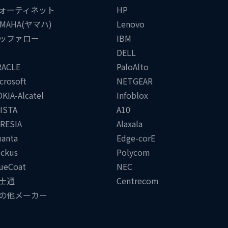
ォーティネット
HP
AMAHA(ヤマハ)
Lenovo
ッファロー
IBM
DELL
RACLE
PaloAlto
crosoft
NETGEAR
KIA-Alcatel
Infoblox
ISTA
A10
RESIA
Alaxala
anta
Edge-corE
ckus
Polycom
ueCoat
NEC
士通
Centrecom
の他メーカー