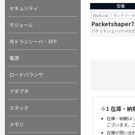
型番
セキュリティ
BlueCoat
ネットワー
Packetshaper
モジュール
パケットシェーパーPS750
光トランシーバ・SFP
電源
ロードバランサ
アダプタ
スタック
※1 在庫・納
在庫・納期は
メモリ
ございます。
在庫が問い合