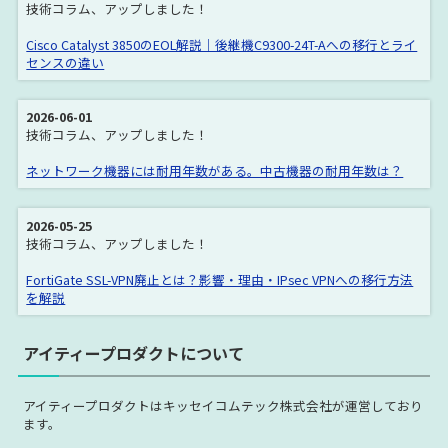
Catalyst 2970 Series
Catalyst 3560 Series
技術コラム、アップしました！
Catalyst 3560X Series
Catalyst 3560V2 Series
Cisco Catalyst 3850のEOL解説｜後継機C9300-24T-Aへの移行とライ
センスの違い
Catalyst 3560E Series
Catalyst 3560C Series
Catalyst 3560CX Series
Catalyst 3650 Series
2026-06-01
技術コラム、アップしました！
Catalyst 3750 Series
Catalyst 3750X Series
ネットワーク機器には耐用年数がある。中古機器の耐用年数は？
Catalyst 3750V2 Series
Catalyst 3750E Series
Catalyst 3750G Series
Catalyst 3850 Series
2026-05-25
Cisco IE3000 Series
Catalyst 4500E Series
技術コラム、アップしました！
Catalyst 4500E Module
Catalyst 4500X Series
FortiGate SSL-VPN廃止とは？影響・理由・IPsec VPNへの移行方法
を解説
Catalyst 4900 Series
Catalyst 6500E Series
Catalyst 6500E Module
Catalyst 6800 Series
アイティープロダクトについて
Cisco ASR Series
Cisco ASR 1000 シリーズ
アイティープロダクトはキッセイコムテック株式会社が運営しており
Cisco ASR 9000 シリーズ
Cisco ASR Module
ます。
Cisco ASR Processor
Cisco ASA 5500 Series