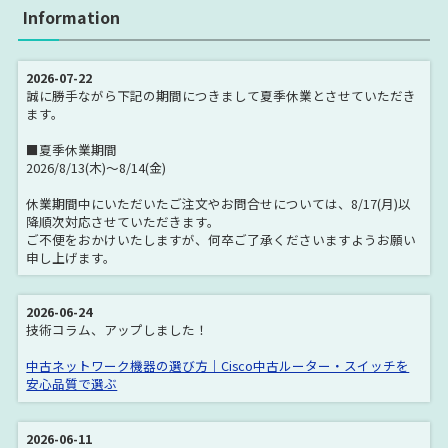
Cisco Nexus Series
Cisco サービス統合型ルータ (ISR)
Information
Cisco ISR 800 Series
Cisco ISR1800 Series
Cisco ISR1900 Series
Cisco ISR2800 Series
2026-07-22
誠に勝手ながら下記の期間につきまして夏季休業とさせていただき
Cisco ISR2900 Series
Cisco ISR3800 Series
ます。
Cisco ISR3900 Series
Cisco ISR 4000 Series
■夏季休業期間
2026/8/13(木)～8/14(金)
Cisco ISR800M Series
Cisco ISR 1100 Series
休業期間中にいただいたご注文やお問合せについては、8/17(月)以
Cisco ISR 900 Series
Cisco 7200 Series
降順次対応させていただきます。
ご不便をおかけいたしますが、何卒ご了承くださいますようお願い
Cisco 7300 Series
Cisco 7600 Series
申し上げます。
Catalyst 2960 Series
Catalyst 2960LAN Lite
Catalyst 2960LAN Base
Catalyst 2960S Series
2026-06-24
技術コラム、アップしました！
Catalyst 2960C Series
Catalyst 2960-Plus Series
中古ネットワーク機器の選び方｜Cisco中古ルーター・スイッチを
Catalyst 2960-SF Series
Catalyst 2960X Series
安心品質で選ぶ
Catalyst 2960CX Series
Catalyst 2960L Series
2026-06-11