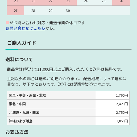
20
21
22
23
24
25
26
27
28
29
30
■
がお問い合わせ対応・発送作業の休日です
お問い合わせはこちら
から。
ご購入ガイド
送料について
商品合計(税込)で
11,000円以上
ご購入いただくと送料は
無料
です。
上記以外の場合は送料が別途かかります。 配送地域によって送料は
異なり、以下のとおりです。送料には消費税が含まれます。
関東・中部・近畿・北陸
1,760円
東北・中国
2,420円
北海道・九州・四国
2,750円
沖縄および離島
3,850円
お支払方法