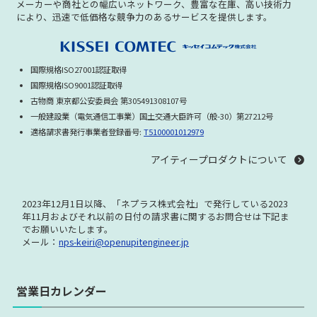
メーカーや商社との幅広いネットワーク、豊富な在庫、高い技術力
により、迅速で低価格な競争力のあるサービスを提供します。
Cisco ASA5500X Series
Cisco ASA5505 Series
Cisco ASA5506 Series
Cisco ASA5508 Series
国際規格ISO27001認証取得
Cisco ASA5510 Series
Cisco ASA5520 Series
国際規格ISO9001認証取得
Cisco ASA5540 Series
Cisco ASA5550 Series
古物商 東京都公安委員会 第305491308107号
一般建設業（電気通信工事業）国土交通大臣許可（般-30）第27212号
Cisco ASA5580 Series
Cisco ASR License
適格請求書発行事業者登録番号:
T5100001012979
Cisco Nexus Lisence
Cisco Security Appliance
アイティープロダクトについて
Cisco Firepower シリーズ
UCS Series
Cisco Aironet Series
Cisco Wireless Controller
2023年12月1日以降、「ネプラス株式会社」で発行している
2023
年11月およびそれ以前の日付の請求書に関する
お問合せは下記ま
Cisco Aironet Accessories
Cisco Meraki Series
でお願いいたします。
Cisco IPS Series
Cisco IP Phone
メール：
nps-keiri@openupitengineer.jp
Cisco IP Phone Accessories
Cisco IP Phone License
営業日カレンダー
Cisco 音声メモリ
Cisco UC bundle Series
Cisco NAC Series
Cisco WAAS Series