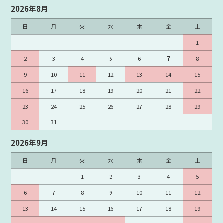
2026年8月
Cisco ライセンス
Cisco ルータモジュール
日
月
火
水
木
金
土
Cisco スイッチモジュール
Cisco SFP
1
Cisco ケーブル
Cisco 電源ケーブル
2
3
4
5
6
7
8
Cisco 増設メモリ
Cisco ACアダプター
9
10
11
12
13
14
15
Cisco ラックマウントキット
Cisco ブランクパネル
16
17
18
19
20
21
22
Cisco その他
Cisco 未分類（廃盤型番）
23
24
25
26
27
28
29
Cisco 在庫処分品
30
31
2026年9月
日
月
火
水
木
金
土
1
2
3
4
5
6
7
8
9
10
11
12
13
14
15
16
17
18
19