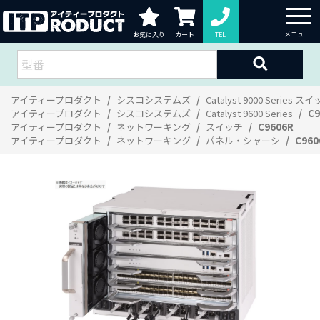
お気に入り
カート
TEL
アイティープロダクト
シスコシステムズ
Catalyst 9000 Series ス
アイティープロダクト
シスコシステムズ
Catalyst 9600 Series
C9
アイティープロダクト
ネットワーキング
スイッチ
C9606R
アイティープロダクト
ネットワーキング
パネル・シャーシ
C960