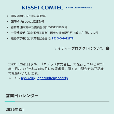
国際規格ISO27001認証取得
国際規格ISO9001認証取得
古物商 東京都公安委員会 第305491308107号
一般建設業（電気通信工事業）国土交通大臣許可（般-30）第27212号
適格請求書発行事業者登録番号:
T5100001012979
アイティープロダクトについて
2023年12月1日以降、「ネプラス株式会社」で発行している
2023
年11月およびそれ以前の日付の請求書に関する
お問合せは下記ま
でお願いいたします。
メール：
nps-keiri@openupitengineer.jp
営業日カレンダー
2026年8月