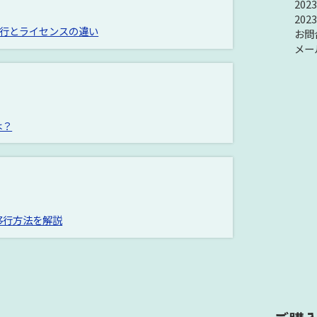
20
20
Aへの移行とライセンスの違い
お問
メー
は？
への移行方法を解説