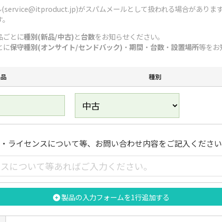
ervice@itproduct.jp)がスパムメールとして扱われる場合があ
す。
品ごとに
種別(新品/中古)
と
台数
をお知らせください。
とに
保守種別(オンサイト/センドバック)
・
期間
・
台数
・
設置場所
等をお
製品
種別
日・ライセンスについて等、お問い合わせ内容をご記入くださ
製品の入力フォームを1行追加する