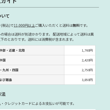
入ガイド
ついて
(税込)で
11,000円以上
ご購入いただくと送料は
無料
です。
外の場合は送料が別途かかります。 配送地域によって送料は異
以下のとおりです。送料には消費税が含まれます。
中部・近畿・北陸
1,760円
中国
2,420円
・九州・四国
2,750円
よび離島
3,850円
方法
込・クレジットカードによるお支払いが可能です。