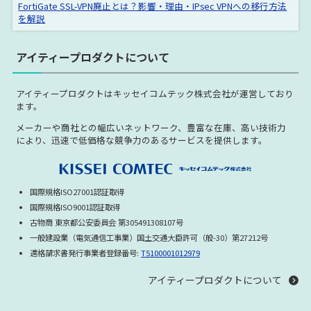
FortiGate SSL-VPN廃止とは？影響・理由・IPsec VPNへの移行方法
を解説
アイティープロダクトについて
アイティープロダクトはキッセイコムテック株式会社が運営しており
ます。
メーカーや商社との幅広いネットワーク、豊富な在庫、高い技術力
により、迅速で低価格な競争力のあるサービスを提供します。
国際規格ISO27001認証取得
国際規格ISO9001認証取得
古物商 東京都公安委員会 第305491308107号
一般建設業（電気通信工事業）国土交通大臣許可（般-30）第27212号
適格請求書発行事業者登録番号:
T5100001012979
アイティープロダクトについて