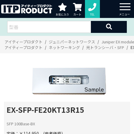
お気に入り
カート
TEL
アイティープロダクト
ジュニパーネットワークス
Juniper EX modul
アイティープロダクト
ネットワーキング
光トランシーバ・SFP
E
EX-SFP-FE20KT13R15
SFP 100Base-BX
定価：￥114,950 (参考価格)